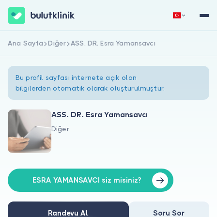
Ana Sayfa
Diğer
ASS. DR. Esra Yamansavcı
Hemen Kaydol
Giriş Yap
Bu profil sayfası internete açık olan
bilgilerden otomatik olarak oluşturulmuştur.
ASS. DR. Esra Yamansavcı
Diğer
Hakkımızda
Hastalar için
Doktorlar için
ESRA YAMANSAVCI siz misiniz?
Randevu Al
Soru Sor