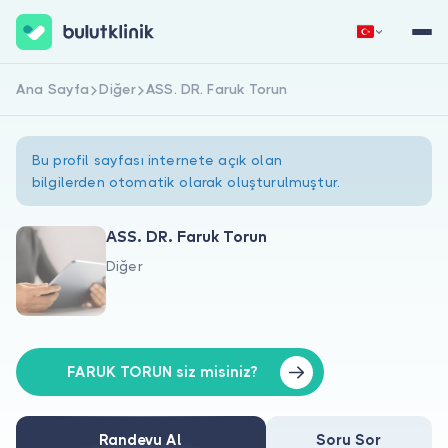
Ana Sayfa
Diğer
ASS. DR. Faruk Torun
Hemen Kaydol
Giriş Yap
Bu profil sayfası internete açık olan
bilgilerden otomatik olarak oluşturulmuştur.
ASS. DR. Faruk Torun
Diğer
Hakkımızda
Hastalar için
Doktorlar için
FARUK TORUN siz misiniz?
Randevu Al
Soru Sor