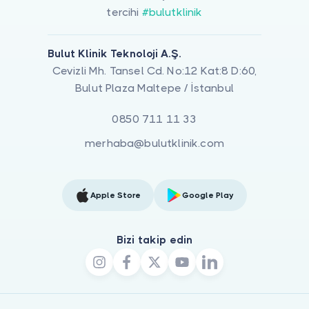
tercihi
#bulutklinik
Bulut Klinik Teknoloji A.Ş.
Cevizli Mh. Tansel Cd. No:12 Kat:8 D:60,
Bulut Plaza Maltepe / İstanbul
0850 711 11 33
merhaba@bulutklinik.com
Apple Store
Google Play
Bizi takip edin