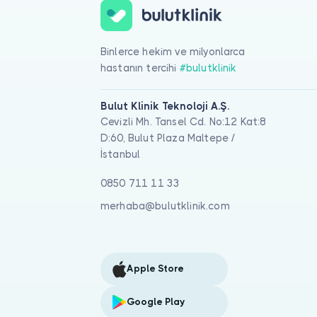
Binlerce hekim ve milyonlarca
hastanın tercihi
#bulutklinik
Bulut Klinik Teknoloji A.Ş.
Cevizli Mh. Tansel Cd. No:12 Kat:8
D:60, Bulut Plaza Maltepe /
İstanbul
0850 711 11 33
merhaba@bulutklinik.com
Apple Store
Google Play