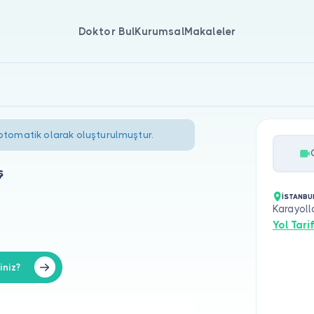
Doktor Bul
Kurumsal
Makaleler
 otomatik olarak oluşturulmuştur.
ş
İSTANBU
Karayol
Yol Tarif
iniz?