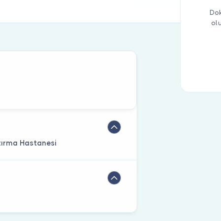
Dok
ol
tırma Hastanesi