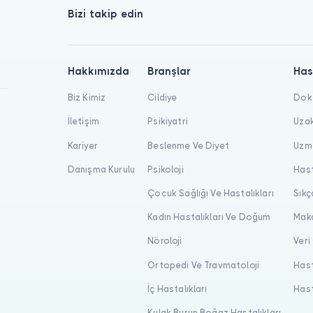
Bizi takip edin
Hakkımızda
Branşlar
Has
Biz Kimiz
Cildiye
Dokt
İletişim
Psikiyatri
Uzak
Kariyer
Beslenme Ve Diyet
Uzma
Danışma Kurulu
Psikoloji
Hast
Çocuk Sağlığı Ve Hastalıkları
Sıkç
Kadın Hastalıkları Ve Doğum
Maka
Nöroloji
Veri
Ortopedi Ve Travmatoloji
Hast
İç Hastalıkları
Hast
Kulak Burun Boğaz Hastalıkları