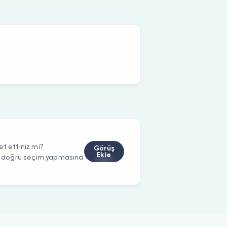
t ettiniz mi?
Görüş
Ekle
rin doğru seçim yapmasına