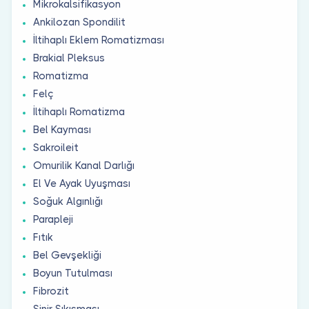
Mikrokalsifikasyon
Ankilozan Spondilit
İltihaplı Eklem Romatizması
Brakial Pleksus
Romatizma
Felç
İltihaplı Romatizma
Bel Kayması
Sakroileit
Omurilik Kanal Darlığı
El Ve Ayak Uyuşması
Soğuk Algınlığı
Parapleji
Fıtık
Bel Gevşekliği
Boyun Tutulması
Fibrozit
Sinir Sıkışması