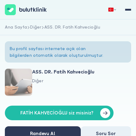
Ana Sayfa
Diğer
ASS. DR. Fatih Kahvecioğlu
Hemen Kaydol
Giriş Yap
Bu profil sayfası internete açık olan
bilgilerden otomatik olarak oluşturulmuştur.
ASS. DR. Fatih Kahvecioğlu
Diğer
Hakkımızda
Hastalar için
Doktorlar için
FATİH KAHVECİOĞLU siz misiniz?
Randevu Al
Soru Sor