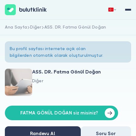
Ana Sayfa
Diğer
ASS. DR. Fatma Gönül Doğan
Hemen Kaydol
Giriş Yap
Bu profil sayfası internete açık olan
bilgilerden otomatik olarak oluşturulmuştur.
ASS. DR. Fatma Gönül Doğan
Diğer
Hakkımızda
Hastalar için
Doktorlar için
FATMA GÖNÜL DOĞAN siz misiniz?
Randevu Al
Soru Sor