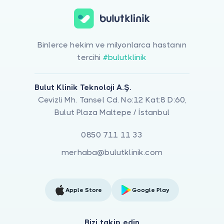
Binlerce hekim ve milyonlarca hastanın
tercihi
#bulutklinik
Bulut Klinik Teknoloji A.Ş.
Cevizli Mh. Tansel Cd. No:12 Kat:8 D:60,
Bulut Plaza Maltepe / İstanbul
0850 711 11 33
merhaba@bulutklinik.com
Apple Store
Google Play
Bizi takip edin