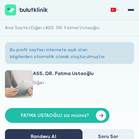
Ana Sayfa
Diğer
ASS. DR. Fatma Ustaoğlu
Hemen Kaydol
Giriş Yap
Bu profil sayfası internete açık olan
bilgilerden otomatik olarak oluşturulmuştur.
ASS. DR. Fatma Ustaoğlu
Diğer
Hakkımızda
Hastalar için
Doktorlar için
FATMA USTAOĞLU siz misiniz?
Randevu Al
Soru Sor