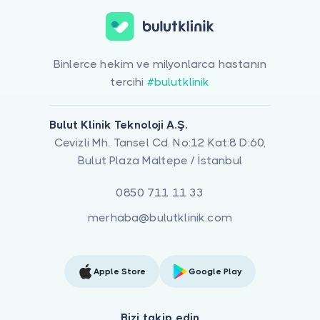
Binlerce hekim ve milyonlarca hastanın
tercihi
#bulutklinik
Bulut Klinik Teknoloji A.Ş.
Cevizli Mh. Tansel Cd. No:12 Kat:8 D:60,
Bulut Plaza Maltepe / İstanbul
0850 711 11 33
merhaba@bulutklinik.com
Apple Store
Google Play
Bizi takip edin