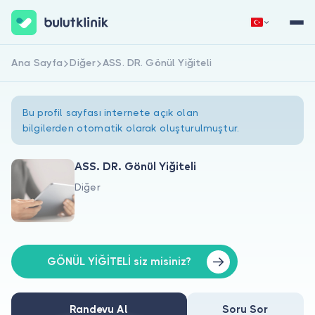
Ana Sayfa
Diğer
ASS. DR. Gönül Yiğiteli
Hemen Kaydol
Giriş Yap
Bu profil sayfası internete açık olan
bilgilerden otomatik olarak oluşturulmuştur.
ASS. DR. Gönül Yiğiteli
Diğer
Hakkımızda
Hastalar için
Doktorlar için
GÖNÜL YİĞİTELİ siz misiniz?
Randevu Al
Soru Sor