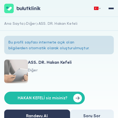
Ana Sayfa
Diğer
ASS. DR. Hakan Kefeli
Hemen Kaydol
Giriş Yap
Bu profil sayfası internete açık olan
bilgilerden otomatik olarak oluşturulmuştur.
ASS. DR. Hakan Kefeli
Diğer
Hakkımızda
Hastalar için
Doktorlar için
HAKAN KEFELİ siz misiniz?
Randevu Al
Soru Sor