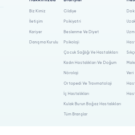
Biz Kimiz
Cildiye
Dokt
İletişim
Psikiyatri
Uzak
Kariyer
Beslenme Ve Diyet
Uzma
Danışma Kurulu
Psikoloji
Hast
Çocuk Sağlığı Ve Hastalıkları
Sıkç
Kadın Hastalıkları Ve Doğum
Maka
Nöroloji
Veri
Ortopedi Ve Travmatoloji
Hast
İç Hastalıkları
Hast
Kulak Burun Boğaz Hastalıkları
Tüm Branşlar