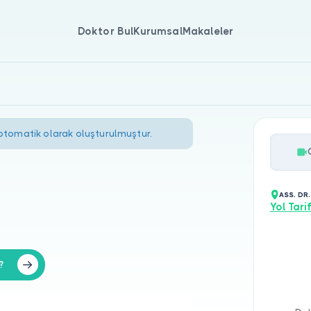
Doktor Bul
Kurumsal
Makaleler
 otomatik olarak oluşturulmuştur.
ASS. DR.
Yol Tarif
?