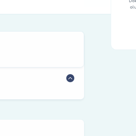
Dok
ol