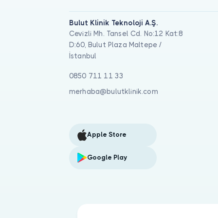
Bulut Klinik Teknoloji A.Ş.
Cevizli Mh. Tansel Cd. No:12 Kat:8
D:60, Bulut Plaza Maltepe /
İstanbul
0850 711 11 33
merhaba@bulutklinik.com
Apple Store
Google Play