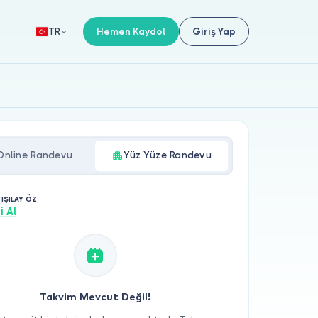
Hemen Kaydol
Giriş Yap
TR
Online Randevu
Yüz Yüze Randevu
 IŞILAY ÖZ
i Al
Takvim Mevcut Değil!