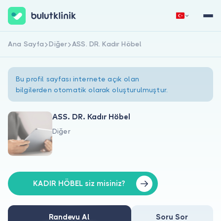
Ana Sayfa
Diğer
ASS. DR. Kadır Höbel
Hemen Kaydol
Giriş Yap
Bu profil sayfası internete açık olan
bilgilerden otomatik olarak oluşturulmuştur.
ASS. DR. Kadır Höbel
Diğer
Hakkımızda
Hastalar için
Doktorlar için
KADIR HÖBEL siz misiniz?
Randevu Al
Soru Sor