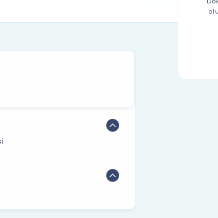
Dok
ol
si