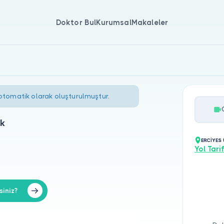
Doktor Bul
Kurumsal
Makaleler
 otomatik olarak oluşturulmuştur.
ük
ERCİYES 
Yol Tarif
iniz?