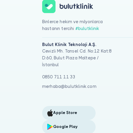
Binlerce hekim ve milyonlarca
hastanın tercihi
#bulutklinik
Bulut Klinik Teknoloji A.Ş.
Cevizli Mh. Tansel Cd. No:12 Kat:8
D:60, Bulut Plaza Maltepe /
İstanbul
0850 711 11 33
merhaba@bulutklinik.com
Apple Store
Google Play