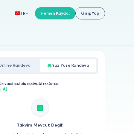
Hemen Kaydol
Giriş Yap
TR
Online Randevu
Yüz Yüze Randevu
ÜNİVERSİTESİ DİŞ HEKİMLİĞİ FAKÜLTESİ
i Al
Takvim Mevcut Değil!