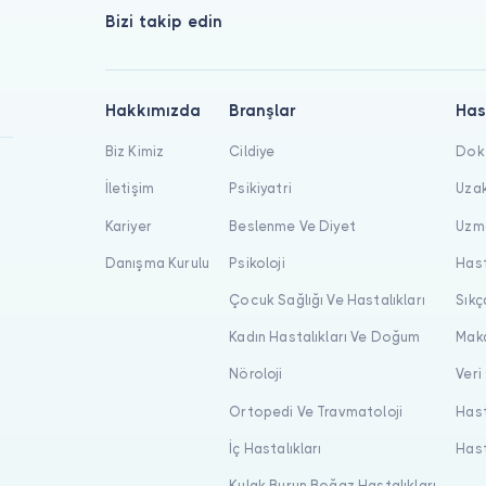
Bizi takip edin
Hakkımızda
Branşlar
Has
Biz Kimiz
Cildiye
Dokt
İletişim
Psikiyatri
Uzak
Kariyer
Beslenme Ve Diyet
Uzma
Danışma Kurulu
Psikoloji
Hast
Çocuk Sağlığı Ve Hastalıkları
Sıkç
Kadın Hastalıkları Ve Doğum
Maka
Nöroloji
Veri
Ortopedi Ve Travmatoloji
Hast
İç Hastalıkları
Hast
Kulak Burun Boğaz Hastalıkları