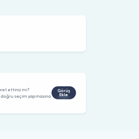
et ettiniz mi?
Görüş
Ekle
rin doğru seçim yapmasına