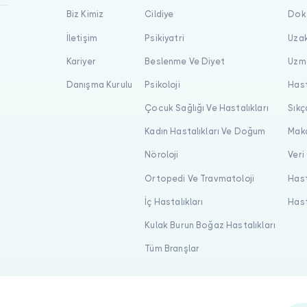
Biz Kimiz
Cildiye
Dokt
İletişim
Psikiyatri
Uzak
Kariyer
Beslenme Ve Diyet
Uzma
Danışma Kurulu
Psikoloji
Hast
Çocuk Sağlığı Ve Hastalıkları
Sıkç
Kadın Hastalıkları Ve Doğum
Maka
Nöroloji
Veri
Ortopedi Ve Travmatoloji
Hast
İç Hastalıkları
Hast
Kulak Burun Boğaz Hastalıkları
Tüm Branşlar