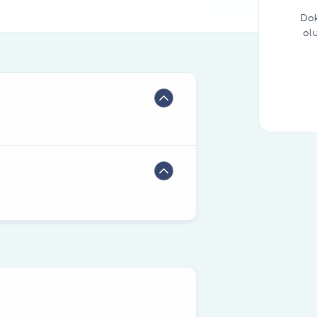
Dok
ol