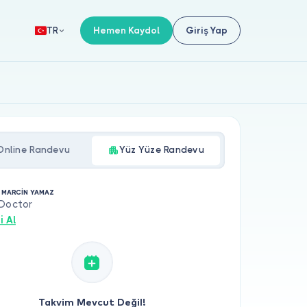
Hemen Kaydol
Giriş Yap
TR
Online Randevu
Yüz Yüze Randevu
. MARCİN YAMAZ
 Doctor
i Al
Takvim Mevcut Değil!