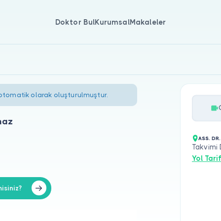
Doktor Bul
Kurumsal
Makaleler
 otomatik olarak oluşturulmuştur.
maz
ASS. DR
Takvimi
Yol Tarif
isiniz?