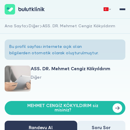
Ana Sayfa
Diğer
ASS. DR. Mehmet Cengiz Kökyıldırım
Hemen Kaydol
Giriş Yap
Bu profil sayfası internete açık olan
bilgilerden otomatik olarak oluşturulmuştur.
ASS. DR. Mehmet Cengiz Kökyıldırım
Diğer
Hakkımızda
Hastalar için
MEHMET CENGİZ KÖKYILDIRIM siz
Doktorlar için
misiniz?
Randevu Al
Soru Sor