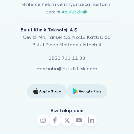
Binlerce hekim ve milyonlarca hastanın
tercihi
#bulutklinik
Bulut Klinik Teknoloji A.Ş.
Cevizli Mh. Tansel Cd. No:12 Kat:8 D:60,
Bulut Plaza Maltepe / İstanbul
0850 711 11 33
merhaba@bulutklinik.com
Apple Store
Google Play
Bizi takip edin