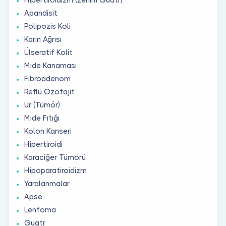
Apandisit
Polipozis Koli
Karın Ağrısı
Ülseratif Kolit
Mide Kanaması
Fibroadenom
Reflü Özofajit
Ur (Tümör)
Mide Fıtığı
Kolon Kanseri
Hipertiroidi
Karaciğer Tümörü
Hipoparatiroidizm
Yaralanmalar
Apse
Lenfoma
Guatr