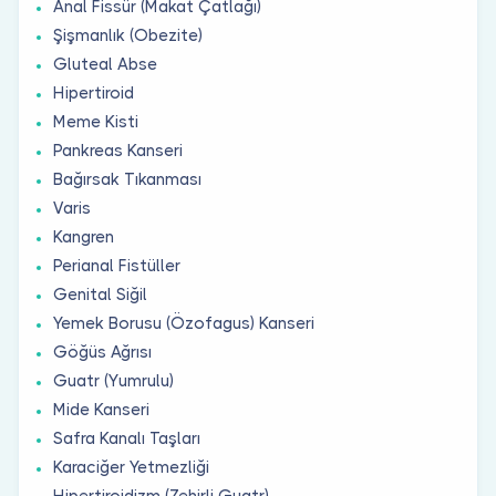
Anal Fissür (Makat Çatlağı)
Şişmanlık (Obezite)
Gluteal Abse
Hipertiroid
Meme Kisti
Pankreas Kanseri
Bağırsak Tıkanması
Varis
Kangren
Perianal Fistüller
Genital Siğil
Yemek Borusu (Özofagus) Kanseri
Göğüs Ağrısı
Guatr (Yumrulu)
Mide Kanseri
Safra Kanalı Taşları
Karaciğer Yetmezliği
Hipertiroidizm (Zehirli Guatr)