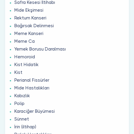
Safra Kesesi İltihabı
Mide Ekşimesi
Rektum Kanseri
Bağırsak Delinmesi
Meme Kanseri
Meme Ca
Yemek Borusu Daralması
Hemoroid
Kist Hidatik
Kist
Perianal Fissürler
Mide Hastalıkları
Kabızlık
Polip
Karaciğer Büyümesi
Sünnet
İrin (iltihap)