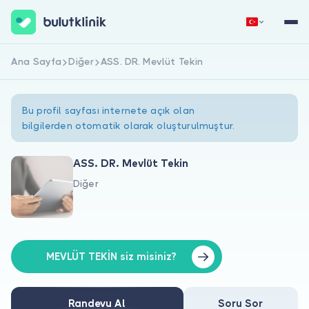
Ana Sayfa
Diğer
ASS. DR. Mevlüt Tekin
Hemen Kaydol
Giriş Yap
Bu profil sayfası internete açık olan
bilgilerden otomatik olarak oluşturulmuştur.
ASS. DR. Mevlüt Tekin
Diğer
Hakkımızda
Hastalar için
Doktorlar için
MEVLÜT TEKİN siz misiniz?
Randevu Al
Soru Sor