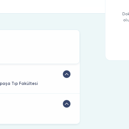
Dok
ol
paşa Tıp Fakültesi