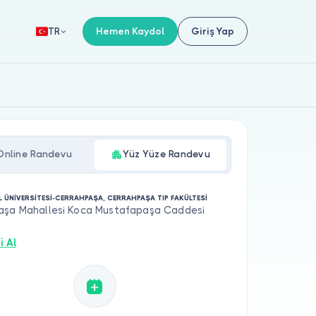
Hemen Kaydol
Giriş Yap
TR
Online Randevu
Yüz Yüze Randevu
L ÜNİVERSİTESİ-CERRAHPAŞA, CERRAHPAŞA TIP FAKÜLTESİ
aşa Mahallesi Koca Mustafapaşa Caddesi
i Al