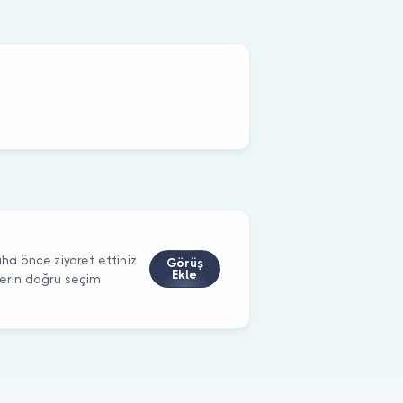
a önce ziyaret ettiniz
Görüş
Ekle
ilerin doğru seçim