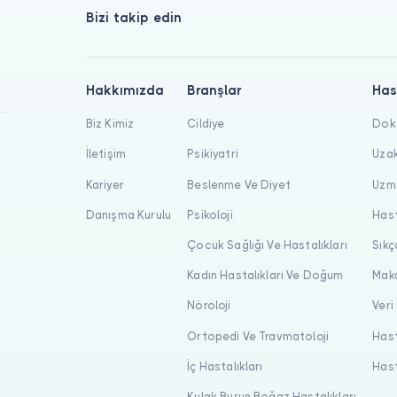
Bizi takip edin
Hakkımızda
Branşlar
Has
Biz Kimiz
Cildiye
Dokt
İletişim
Psikiyatri
Uzak
Kariyer
Beslenme Ve Diyet
Uzma
Danışma Kurulu
Psikoloji
Hast
Çocuk Sağlığı Ve Hastalıkları
Sıkç
Kadın Hastalıkları Ve Doğum
Maka
Nöroloji
Veri
Ortopedi Ve Travmatoloji
Hast
İç Hastalıkları
Hast
Kulak Burun Boğaz Hastalıkları