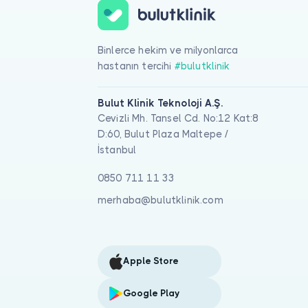
Binlerce hekim ve milyonlarca
hastanın tercihi
#bulutklinik
Bulut Klinik Teknoloji A.Ş.
Cevizli Mh. Tansel Cd. No:12 Kat:8
D:60, Bulut Plaza Maltepe /
İstanbul
0850 711 11 33
merhaba@bulutklinik.com
Apple Store
Google Play