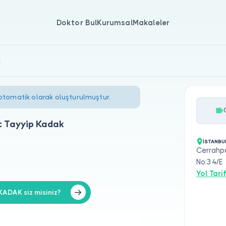
Doktor Bul
Kurumsal
Makaleler
k
 otomatik olarak oluşturulmuştur.
 Tayyip Kadak
İSTANBU
Cerrahp
No:34/E
Yol Tarif
ADAK siz misiniz?