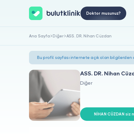
Doktor musunuz?
Ana Sayfa
Diğer
ASS. DR. Nihan Cüzdan
Bu profil sayfası internete açık olan bilgilerden
ASS. DR. Nihan Cüz
Diğer
NİHAN CÜZDAN siz m