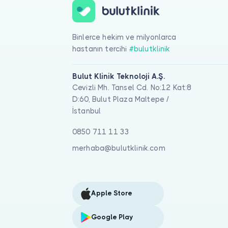
Binlerce hekim ve milyonlarca
hastanın tercihi
#bulutklinik
Bulut Klinik Teknoloji A.Ş.
Cevizli Mh. Tansel Cd. No:12 Kat:8
D:60, Bulut Plaza Maltepe /
İstanbul
0850 711 11 33
merhaba@bulutklinik.com
Apple Store
Google Play