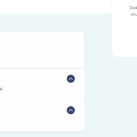
Dok
ol
si