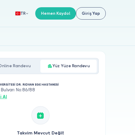
Hemen Kaydol
Giriş Yap
TR
Online Randevu
Yüz Yüze Randevu
İVERSİTESİ DR. RIDVAN EGE HASTANESİ
Bulvarı No:86/88
i Al
Takvim Mevcut Değil!