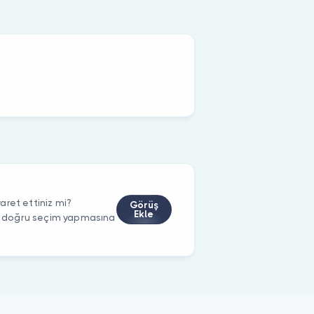
ret ettiniz mi?
Görüş
Ekle
rin doğru seçim yapmasına