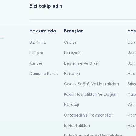
Bizi takip edin
Hakkımızda
Branşlar
Has
Biz Kimiz
Cildiye
Dokt
İletişim
Psikiyatri
Uzak
Kariyer
Beslenme Ve Diyet
Uzma
Danışma Kurulu
Psikoloji
Hast
Çocuk Sağlığı Ve Hastalıkları
Sıkç
Kadın Hastalıkları Ve Doğum
Maka
Nöroloji
Veri
Ortopedi Ve Travmatoloji
Hast
İç Hastalıkları
Hast
Kulak Burun Boğaz Hastalıkları