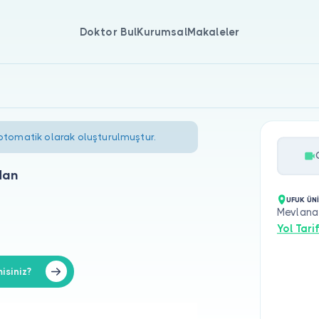
Doktor Bul
Kurumsal
Makaleler
 otomatik olarak oluşturulmuştur.
dan
UFUK ÜN
Mevlana 
Yol Tarif
isiniz?