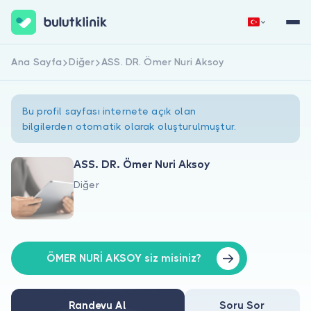
Ana Sayfa
Diğer
ASS. DR. Ömer Nuri Aksoy
Hemen Kaydol
Giriş Yap
Bu profil sayfası internete açık olan
bilgilerden otomatik olarak oluşturulmuştur.
ASS. DR. Ömer Nuri Aksoy
Diğer
Hakkımızda
Hastalar için
Doktorlar için
ÖMER NURİ AKSOY siz misiniz?
Randevu Al
Soru Sor