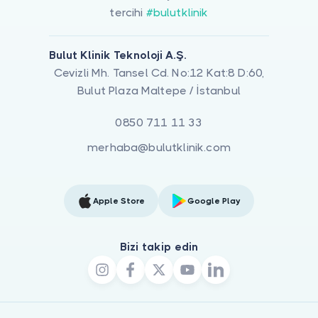
tercihi
#bulutklinik
Bulut Klinik Teknoloji A.Ş.
Cevizli Mh. Tansel Cd. No:12 Kat:8 D:60,
Bulut Plaza Maltepe / İstanbul
0850 711 11 33
merhaba@bulutklinik.com
Apple Store
Google Play
Bizi takip edin