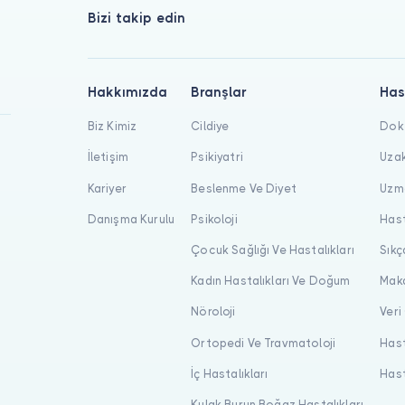
Bizi takip edin
Hakkımızda
Branşlar
Has
Biz Kimiz
Cildiye
Dokt
İletişim
Psikiyatri
Uzak
Kariyer
Beslenme Ve Diyet
Uzma
Danışma Kurulu
Psikoloji
Hast
Çocuk Sağlığı Ve Hastalıkları
Sıkç
Kadın Hastalıkları Ve Doğum
Maka
Nöroloji
Veri
Ortopedi Ve Travmatoloji
Hast
İç Hastalıkları
Hast
Kulak Burun Boğaz Hastalıkları