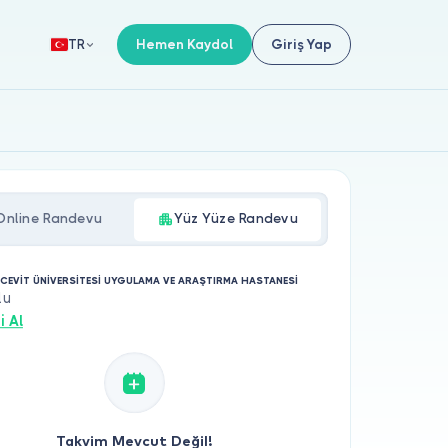
Hemen Kaydol
Giriş Yap
TR
Online Randevu
Yüz Yüze Randevu
ECEVİT ÜNİVERSİTESİ UYGULAMA VE ARAŞTIRMA HASTANESİ
lu
i Al
Takvim Mevcut Değil!