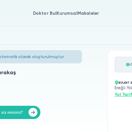
Doktor Bul
Kurumsal
Makaleler
 otomatik olarak oluşturulmuştur.
arakaş
BÜLENT 
Ereğli Yo
Yol Tarif
iz misiniz?