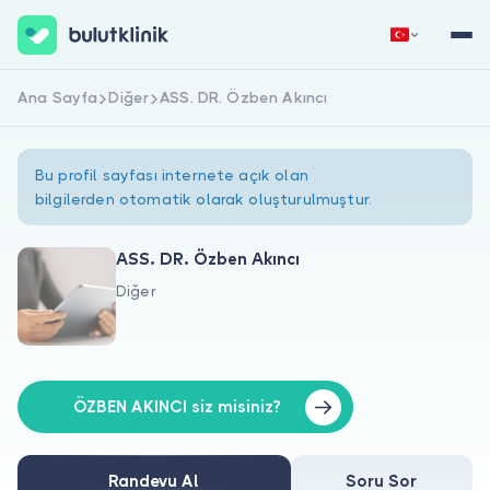
Ana Sayfa
Diğer
ASS. DR. Özben Akıncı
Hemen Kaydol
Giriş Yap
Bu profil sayfası internete açık olan
bilgilerden otomatik olarak oluşturulmuştur.
ASS. DR. Özben Akıncı
Diğer
Hakkımızda
Hastalar için
Doktorlar için
ÖZBEN AKINCI siz misiniz?
Randevu Al
Soru Sor