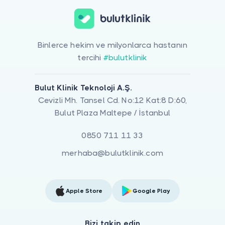
Binlerce hekim ve milyonlarca hastanın
tercihi
#bulutklinik
Bulut Klinik Teknoloji A.Ş.
Cevizli Mh. Tansel Cd. No:12 Kat:8 D:60,
Bulut Plaza Maltepe / İstanbul
0850 711 11 33
merhaba@bulutklinik.com
Apple Store
Google Play
Bizi takip edin