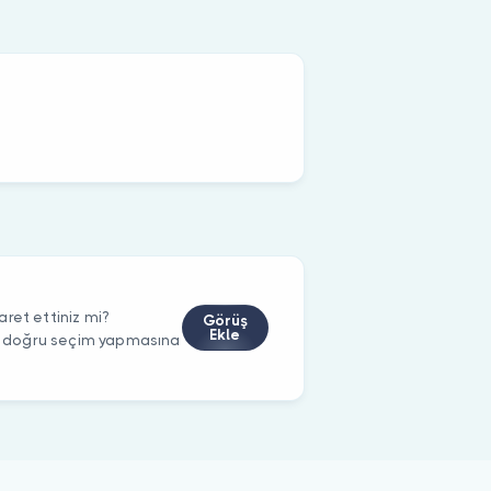
ret ettiniz mi?
Görüş
Ekle
rin doğru seçim yapmasına