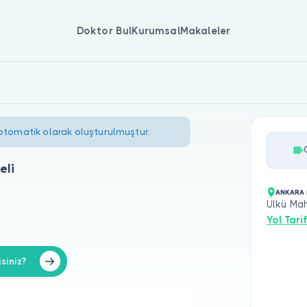
Doktor Bul
Kurumsal
Makaleler
 otomatik olarak oluşturulmuştur.
eli
ANKARA 
Ülkü Mah
Yol Tarif
siniz?