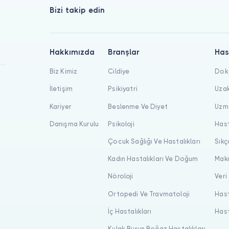
Bizi takip edin
Hakkımızda
Branşlar
Has
Biz Kimiz
Cildiye
Dokt
İletişim
Psikiyatri
Uzak
Kariyer
Beslenme Ve Diyet
Uzma
Danışma Kurulu
Psikoloji
Hast
Çocuk Sağlığı Ve Hastalıkları
Sıkç
Kadın Hastalıkları Ve Doğum
Maka
Nöroloji
Veri
Ortopedi Ve Travmatoloji
Hast
İç Hastalıkları
Hast
Kulak Burun Boğaz Hastalıkları