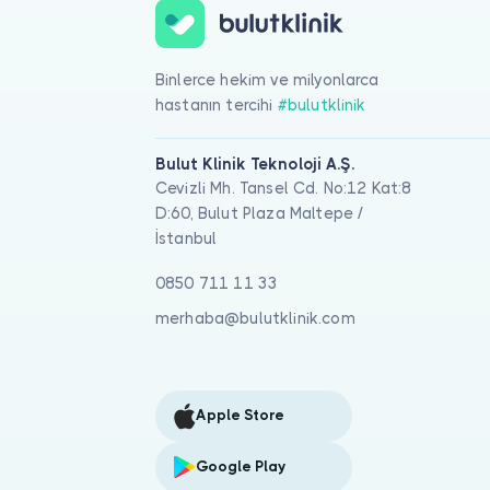
Binlerce hekim ve milyonlarca
hastanın tercihi
#bulutklinik
Bulut Klinik Teknoloji A.Ş.
Cevizli Mh. Tansel Cd. No:12 Kat:8
D:60, Bulut Plaza Maltepe /
İstanbul
0850 711 11 33
merhaba@bulutklinik.com
Apple Store
Google Play