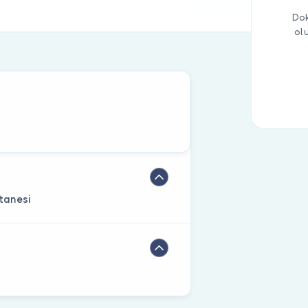
Dok
ol
tanesi