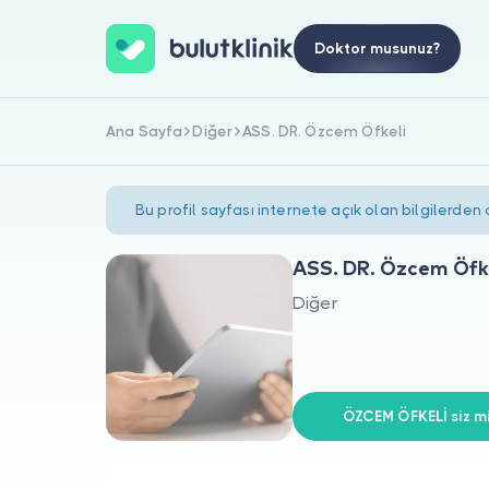
Doktor musunuz?
Ana Sayfa
Diğer
ASS. DR. Özcem Öfkeli
Bu profil sayfası internete açık olan bilgilerden
ASS. DR. Özcem Öfk
Diğer
ÖZCEM ÖFKELİ siz mi