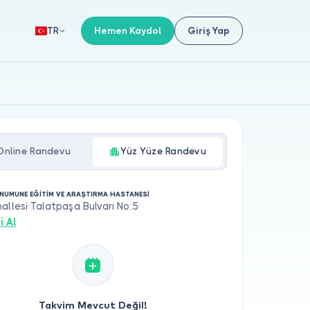
Hemen Kaydol
Giriş Yap
TR
Online Randevu
Yüz Yüze Randevu
NUMUNE EĞİTİM VE ARAŞTIRMA HASTANESİ
allesi Talatpaşa Bulvarı No:5
i Al
Takvim Mevcut Değil!