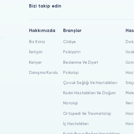
Bizi takip edin
Hakkımızda
Branşlar
Has
Biz Kimiz
Cildiye
Dokt
İletişim
Psikiyatri
Uzak
Kariyer
Beslenme Ve Diyet
Uzma
Danışma Kurulu
Psikoloji
Hast
Çocuk Sağlığı Ve Hastalıkları
Sıkç
Kadın Hastalıkları Ve Doğum
Maka
Nöroloji
Veri
Ortopedi Ve Travmatoloji
Hast
İç Hastalıkları
Hast
Kulak Burun Boğaz Hastalıkları