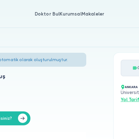
Doktor Bul
Kurumsal
Makaleler
 otomatik olarak oluşturulmuştur.
uş
ANKARA 
Üniversi
Yol Tarif
siniz?