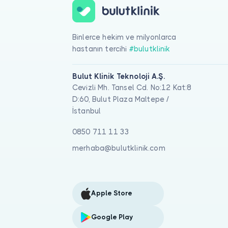
Binlerce hekim ve milyonlarca
hastanın tercihi
#bulutklinik
Bulut Klinik Teknoloji A.Ş.
Cevizli Mh. Tansel Cd. No:12 Kat:8
D:60, Bulut Plaza Maltepe /
İstanbul
0850 711 11 33
merhaba@bulutklinik.com
Apple Store
Google Play