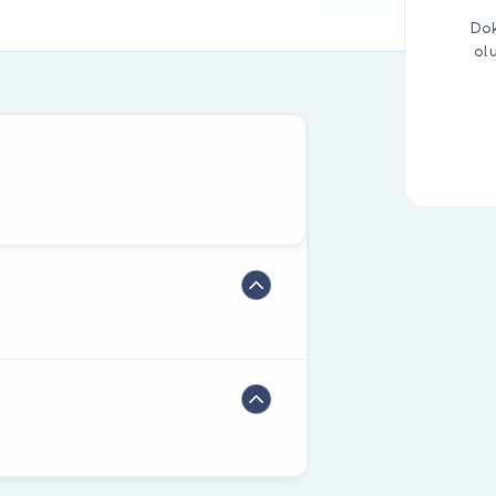
Dok
ol