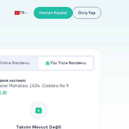
Hemen Kaydol
Giriş Yap
TR
Online Randevu
Yüz Yüze Randevu
ŞEHİR HASTANESİ
teler Mahallesi 1604. Caddesi No:9
i Al
Takvim Mevcut Değil!