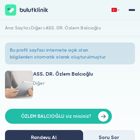
Ana Sayfa
Diğer
ASS. DR. Özlem Balcıoğlu
Hemen Kaydol
Giriş Yap
Bu profil sayfası internete açık olan
bilgilerden otomatik olarak oluşturulmuştur.
ASS. DR. Özlem Balcıoğlu
Diğer
Hakkımızda
Hastalar için
Doktorlar için
ÖZLEM BALCIOĞLU siz misiniz?
Randevu Al
Soru Sor