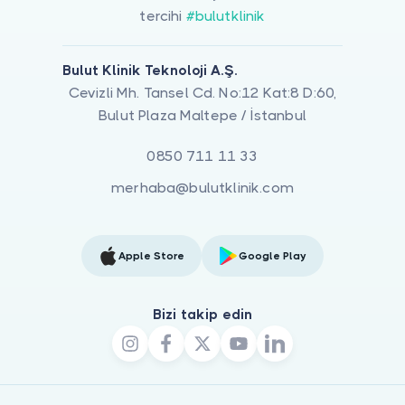
tercihi
#bulutklinik
Bulut Klinik Teknoloji A.Ş.
Cevizli Mh. Tansel Cd. No:12 Kat:8 D:60,
Bulut Plaza Maltepe / İstanbul
0850 711 11 33
merhaba@bulutklinik.com
Apple Store
Google Play
Bizi takip edin