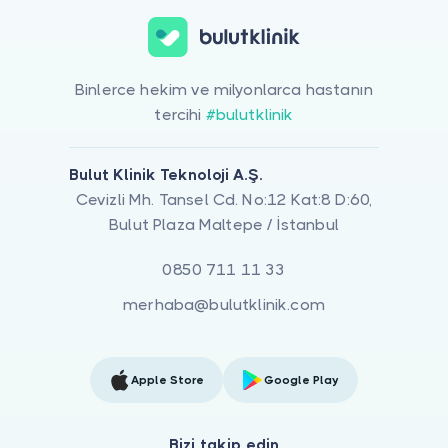
Binlerce hekim ve milyonlarca hastanın
tercihi
#bulutklinik
Bulut Klinik Teknoloji A.Ş.
Cevizli Mh. Tansel Cd. No:12 Kat:8 D:60,
Bulut Plaza Maltepe / İstanbul
0850 711 11 33
merhaba@bulutklinik.com
Apple Store
Google Play
Bizi takip edin