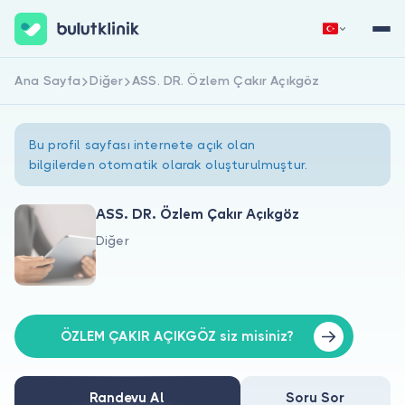
Ana Sayfa
Diğer
ASS. DR. Özlem Çakır Açıkgöz
Hemen Kaydol
Giriş Yap
Bu profil sayfası internete açık olan
bilgilerden otomatik olarak oluşturulmuştur.
ASS. DR. Özlem Çakır Açıkgöz
Diğer
Hakkımızda
Hastalar için
Doktorlar için
ÖZLEM ÇAKIR AÇIKGÖZ siz misiniz?
Randevu Al
Soru Sor