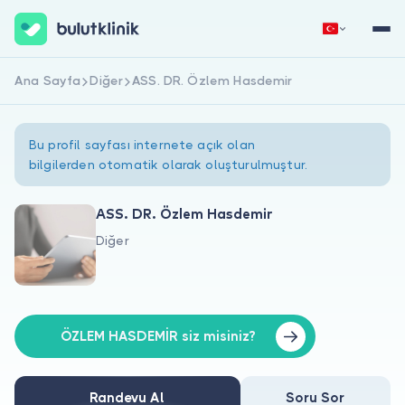
Ana Sayfa
Diğer
ASS. DR. Özlem Hasdemir
Hemen Kaydol
Giriş Yap
Bu profil sayfası internete açık olan
bilgilerden otomatik olarak oluşturulmuştur.
ASS. DR. Özlem Hasdemir
Diğer
Hakkımızda
Hastalar için
Doktorlar için
ÖZLEM HASDEMİR siz misiniz?
Randevu Al
Soru Sor