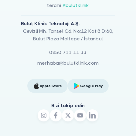
tercihi
#bulutklinik
Bulut Klinik Teknoloji A.Ş.
Cevizli Mh. Tansel Cd. No:12 Kat:8 D:60,
Bulut Plaza Maltepe / İstanbul
0850 711 11 33
merhaba@bulutklinik.com
Apple Store
Google Play
Bizi takip edin