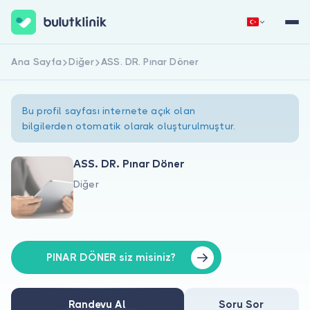
Ana Sayfa
Diğer
ASS. DR. Pınar Döner
Hemen Kaydol
Giriş Yap
Bu profil sayfası internete açık olan
bilgilerden otomatik olarak oluşturulmuştur.
ASS. DR. Pınar Döner
Diğer
Hakkımızda
Hastalar için
Doktorlar için
PINAR DÖNER siz misiniz?
Randevu Al
Soru Sor