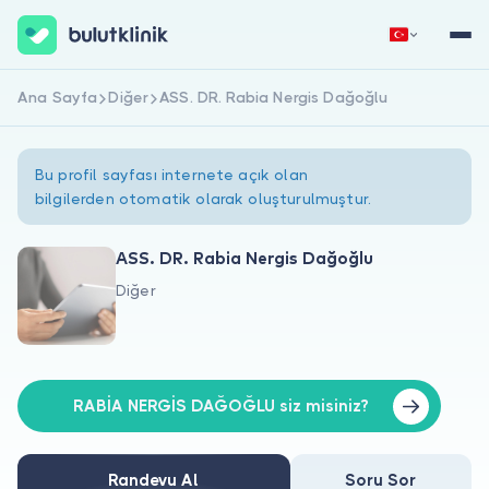
Ana Sayfa
Diğer
ASS. DR. Rabia Nergis Dağoğlu
Hemen Kaydol
Giriş Yap
Bu profil sayfası internete açık olan
bilgilerden otomatik olarak oluşturulmuştur.
ASS. DR. Rabia Nergis Dağoğlu
Diğer
Hakkımızda
Hastalar için
Doktorlar için
RABİA NERGİS DAĞOĞLU siz misiniz?
Randevu Al
Soru Sor