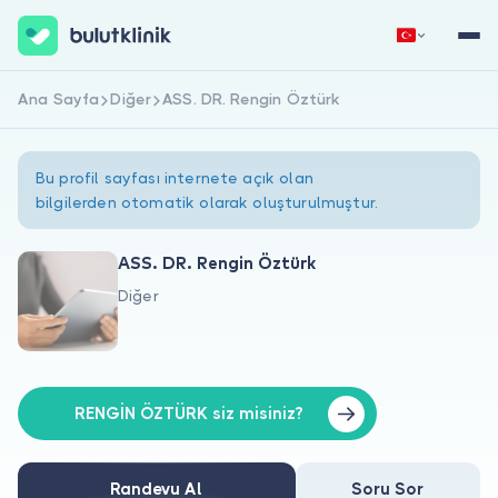
Ana Sayfa
Diğer
ASS. DR. Rengin Öztürk
Hemen Kaydol
Giriş Yap
Bu profil sayfası internete açık olan
bilgilerden otomatik olarak oluşturulmuştur.
ASS. DR. Rengin Öztürk
Diğer
Hakkımızda
Hastalar için
Doktorlar için
RENGİN ÖZTÜRK siz misiniz?
Randevu Al
Soru Sor