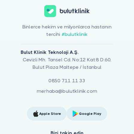
Binlerce hekim ve milyonlarca hastanın
tercihi
#bulutklinik
Bulut Klinik Teknoloji A.Ş.
Cevizli Mh. Tansel Cd. No:12 Kat:8 D:60,
Bulut Plaza Maltepe / İstanbul
0850 711 11 33
merhaba@bulutklinik.com
Apple Store
Google Play
Bizi takip edin