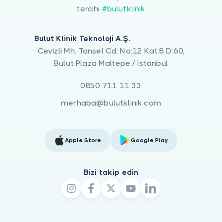
tercihi
#bulutklinik
Bulut Klinik Teknoloji A.Ş.
Cevizli Mh. Tansel Cd. No:12 Kat:8 D:60,
Bulut Plaza Maltepe / İstanbul
0850 711 11 33
merhaba@bulutklinik.com
Apple Store
Google Play
Bizi takip edin