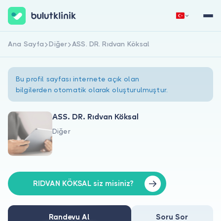
Ana Sayfa
Diğer
ASS. DR. Rıdvan Köksal
Hemen Kaydol
Giriş Yap
Bu profil sayfası internete açık olan
bilgilerden otomatik olarak oluşturulmuştur.
ASS. DR. Rıdvan Köksal
Diğer
Hakkımızda
Hastalar için
Doktorlar için
RIDVAN KÖKSAL siz misiniz?
Randevu Al
Soru Sor