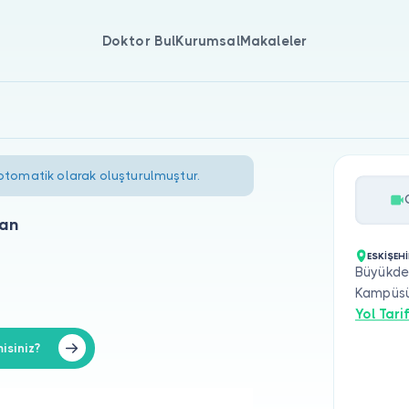
Doktor Bul
Kurumsal
Makaleler
 otomatik olarak oluşturulmuştur.
can
ESKİŞEH
Büyükder
Kampüs
Yol Tarif
isiniz?