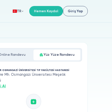
Hemen Kaydol
Giriş Yap
TR
Online Randevu
Yüz Yüze Randevu
İR OSMANGAZİ ÜNİVERSİTESİ TIP FAKÜLTESİ HASTANESİ
e Mh. Osmangazi Üniversitesi Meşelik
ü
i Al