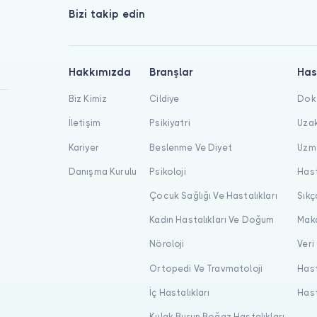
Bizi takip edin
Hakkımızda
Branşlar
Has
Biz Kimiz
Cildiye
Dokt
İletişim
Psikiyatri
Uzak
Kariyer
Beslenme Ve Diyet
Uzma
Danışma Kurulu
Psikoloji
Hast
Çocuk Sağlığı Ve Hastalıkları
Sıkç
Kadın Hastalıkları Ve Doğum
Maka
Nöroloji
Veri
Ortopedi Ve Travmatoloji
Hast
İç Hastalıkları
Hast
Kulak Burun Boğaz Hastalıkları