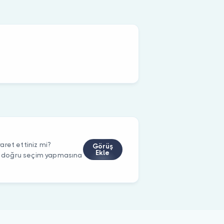
ret ettiniz mi?
Görüş
Ekle
rin doğru seçim yapmasına