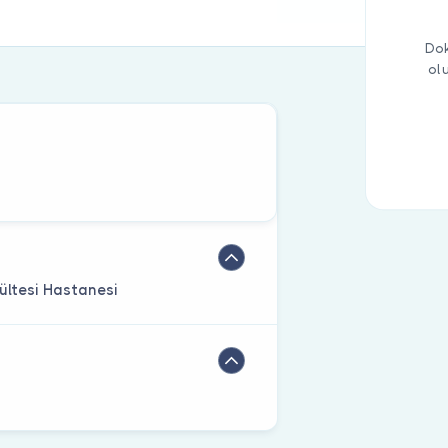
Dok
ol
ültesi Hastanesi