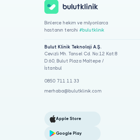
Binlerce hekim ve milyonlarca
hastanın tercihi
#bulutklinik
Bulut Klinik Teknoloji A.Ş.
Cevizli Mh. Tansel Cd. No:12 Kat:8
D:60, Bulut Plaza Maltepe /
İstanbul
0850 711 11 33
merhaba@bulutklinik.com
Apple Store
Google Play