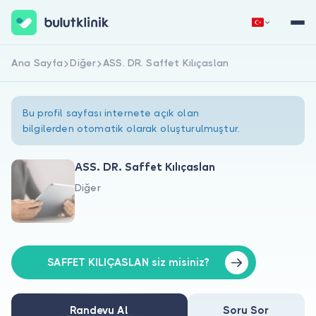
Ana Sayfa
Diğer
ASS. DR. Saffet Kılıçaslan
Hemen Kaydol
Giriş Yap
Bu profil sayfası internete açık olan
bilgilerden otomatik olarak oluşturulmuştur.
ASS. DR. Saffet Kılıçaslan
Diğer
Hakkımızda
Hastalar için
Doktorlar için
SAFFET KILIÇASLAN siz misiniz?
Randevu Al
Soru Sor