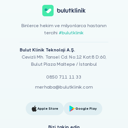
Binlerce hekim ve milyonlarca hastanın
tercihi
#bulutklinik
Bulut Klinik Teknoloji A.Ş.
Cevizli Mh. Tansel Cd. No:12 Kat:8 D:60,
Bulut Plaza Maltepe / İstanbul
0850 711 11 33
merhaba@bulutklinik.com
Apple Store
Google Play
Bizi takip edin