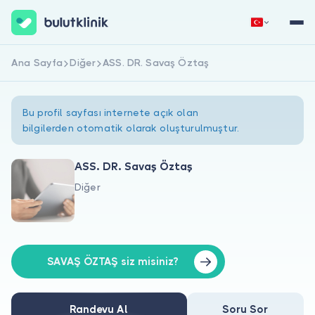
Ana Sayfa
Diğer
ASS. DR. Savaş Öztaş
Hemen Kaydol
Giriş Yap
Bu profil sayfası internete açık olan
bilgilerden otomatik olarak oluşturulmuştur.
ASS. DR. Savaş Öztaş
Diğer
Hakkımızda
Hastalar için
Doktorlar için
SAVAŞ ÖZTAŞ siz misiniz?
Randevu Al
Soru Sor