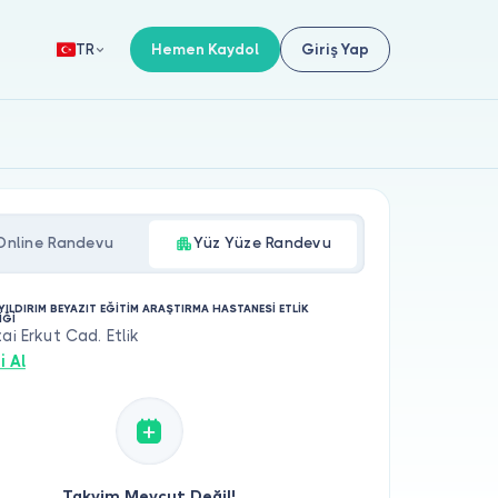
Hemen Kaydol
Giriş Yap
TR
Online Randevu
Yüz Yüze Randevu
YILDIRIM BEYAZIT EĞİTİM ARAŞTIRMA HASTANESİ ETLİK
İĞİ
zai Erkut Cad. Etlik
i Al
Takvim Mevcut Değil!