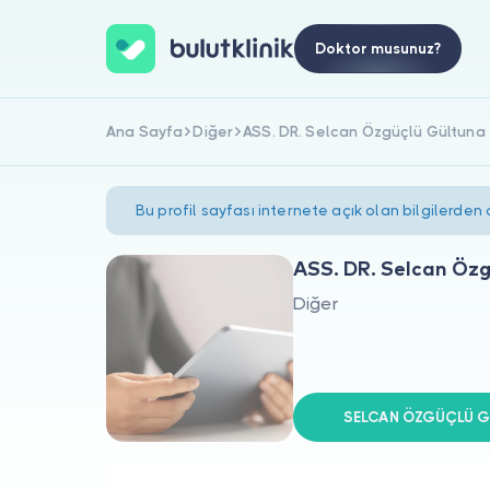
Doktor musunuz?
Ana Sayfa
Diğer
ASS. DR. Selcan Özgüçlü Gültuna
Bu profil sayfası internete açık olan bilgilerden
ASS. DR. Selcan Öz
Diğer
SELCAN ÖZGÜÇLÜ GÜ