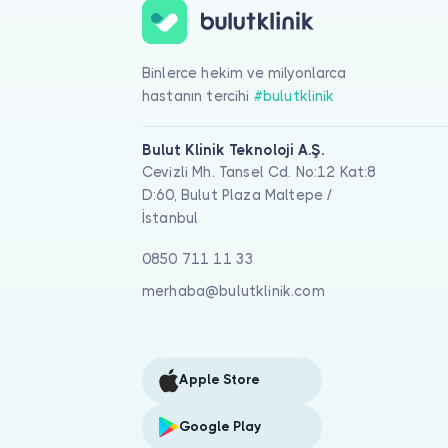
Binlerce hekim ve milyonlarca
hastanın tercihi
#bulutklinik
Bulut Klinik Teknoloji A.Ş.
Cevizli Mh. Tansel Cd. No:12 Kat:8
D:60, Bulut Plaza Maltepe /
İstanbul
0850 711 11 33
merhaba@bulutklinik.com
Apple Store
Google Play