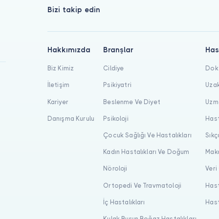
Bizi takip edin
Hakkımızda
Branşlar
Has
Biz Kimiz
Cildiye
Dokt
İletişim
Psikiyatri
Uzak
Kariyer
Beslenme Ve Diyet
Uzma
Danışma Kurulu
Psikoloji
Hast
Çocuk Sağlığı Ve Hastalıkları
Sıkç
Kadın Hastalıkları Ve Doğum
Maka
Nöroloji
Veri
Ortopedi Ve Travmatoloji
Hast
İç Hastalıkları
Hast
Kulak Burun Boğaz Hastalıkları