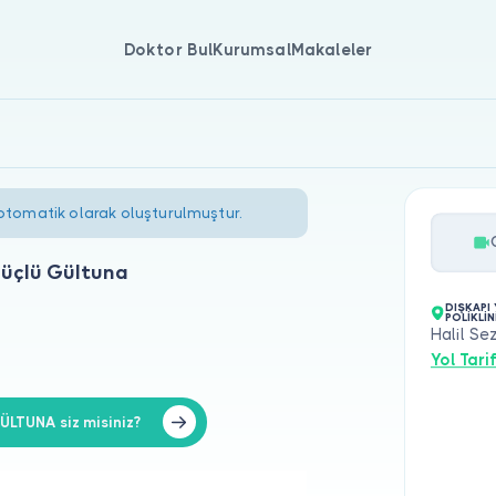
Doktor Bul
Kurumsal
Makaleler
 otomatik olarak oluşturulmuştur.
güçlü Gültuna
DIŞKAPI 
POLİKLİN
Halil Se
Yol Tarif
LTUNA siz misiniz?