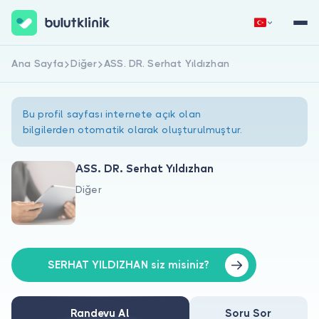
Ana Sayfa
Diğer
ASS. DR. Serhat Yıldızhan
Hemen Kaydol
Giriş Yap
Bu profil sayfası internete açık olan
bilgilerden otomatik olarak oluşturulmuştur.
ASS. DR. Serhat Yıldızhan
Diğer
Hakkımızda
Hastalar için
Doktorlar için
SERHAT YILDIZHAN siz misiniz?
Randevu Al
Soru Sor