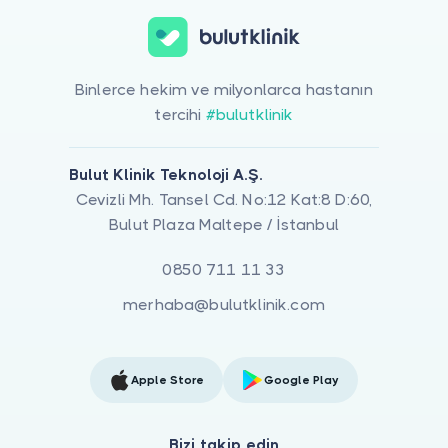
Binlerce hekim ve milyonlarca hastanın
tercihi
#bulutklinik
Bulut Klinik Teknoloji A.Ş.
Cevizli Mh. Tansel Cd. No:12 Kat:8 D:60,
Bulut Plaza Maltepe / İstanbul
0850 711 11 33
merhaba@bulutklinik.com
Apple Store
Google Play
Bizi takip edin