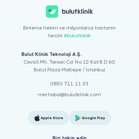
Binlerce hekim ve milyonlarca hastanın
tercihi
#bulutklinik
Bulut Klinik Teknoloji A.Ş.
Cevizli Mh. Tansel Cd. No:12 Kat:8 D:60,
Bulut Plaza Maltepe / İstanbul
0850 711 11 33
merhaba@bulutklinik.com
Apple Store
Google Play
Bizi takip edin