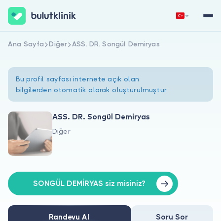
Ana Sayfa
Diğer
ASS. DR. Songül Demiryas
Hemen Kaydol
Giriş Yap
Bu profil sayfası internete açık olan
bilgilerden otomatik olarak oluşturulmuştur.
ASS. DR. Songül Demiryas
Diğer
Hakkımızda
Hastalar için
Doktorlar için
SONGÜL DEMİRYAS siz misiniz?
Randevu Al
Soru Sor