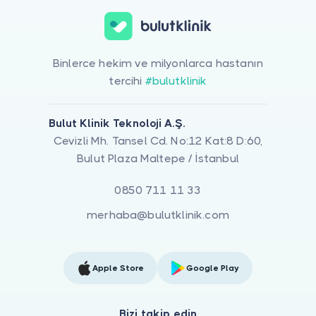
Binlerce hekim ve milyonlarca hastanın
tercihi
#bulutklinik
Bulut Klinik Teknoloji A.Ş.
Cevizli Mh. Tansel Cd. No:12 Kat:8 D:60,
Bulut Plaza Maltepe / İstanbul
0850 711 11 33
merhaba@bulutklinik.com
Apple Store
Google Play
Bizi takip edin