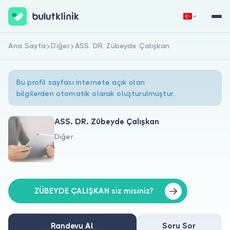
Ana Sayfa
Diğer
ASS. DR. Zübeyde Çalışkan
Hemen Kaydol
Giriş Yap
Bu profil sayfası internete açık olan
bilgilerden otomatik olarak oluşturulmuştur.
ASS. DR. Zübeyde Çalışkan
Diğer
Hakkımızda
Hastalar için
Doktorlar için
ZÜBEYDE ÇALIŞKAN siz misiniz?
Randevu Al
Soru Sor