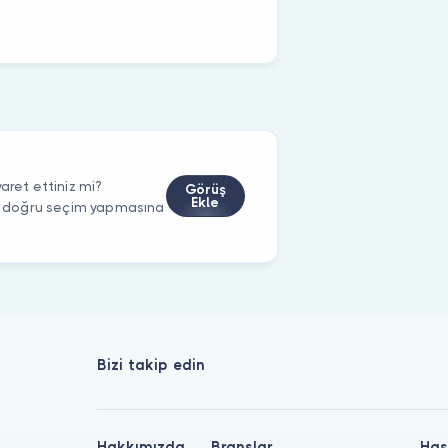
aret ettiniz mi?
Görüş
Ekle
rin doğru seçim yapmasına
Bizi takip edin
Hakkımızda
Branşlar
Has