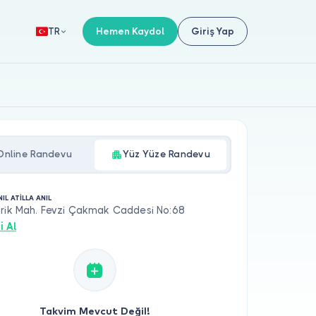
Hemen Kaydol
Giriş Yap
TR
Online Randevu
Yüz Yüze Randevu
NIL ATİLLA ANIL
irik Mah. Fevzi Çakmak Caddesi No:68
i Al
Takvim Mevcut Değil!