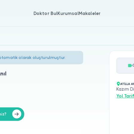
Doktor Bul
Kurumsal
Makaleler
 otomatik olarak oluşturulmuştur.
nıl
ATİLLA A
Kazım D
Yol Tarif
niz?