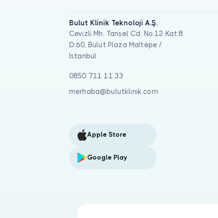
Bulut Klinik Teknoloji A.Ş.
Cevizli Mh. Tansel Cd. No:12 Kat:8
D:60, Bulut Plaza Maltepe /
İstanbul
0850 711 11 33
merhaba@bulutklinik.com
Apple Store
Google Play