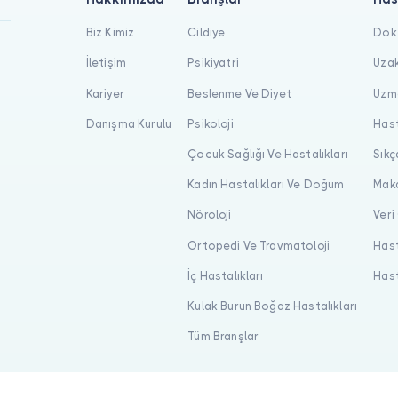
Biz Kimiz
Cildiye
Dokt
İletişim
Psikiyatri
Uzak
Kariyer
Beslenme Ve Diyet
Uzma
Danışma Kurulu
Psikoloji
Hast
Çocuk Sağlığı Ve Hastalıkları
Sıkç
Kadın Hastalıkları Ve Doğum
Maka
Nöroloji
Veri
Ortopedi Ve Travmatoloji
Hast
İç Hastalıkları
Hast
Kulak Burun Boğaz Hastalıkları
Tüm Branşlar