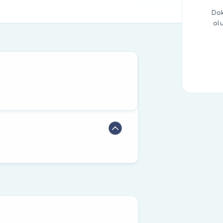
Dok
ol