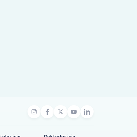
talar için
Doktorlar için