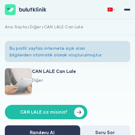
Ana Sayfa
Diğer
CAN LALE Can Lale
Hemen Kaydol
Giriş Yap
Bu profil sayfası internete açık olan
bilgilerden otomatik olarak oluşturulmuştur.
CAN LALE Can Lale
Diğer
Hakkımızda
Hastalar için
Doktorlar için
CAN LALE siz misiniz?
Randevu Al
Soru Sor