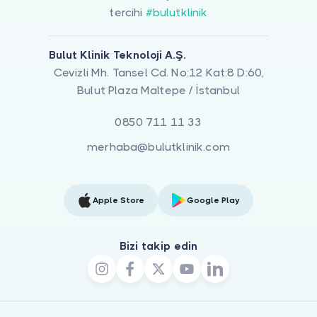
tercihi
#bulutklinik
Bulut Klinik Teknoloji A.Ş.
Cevizli Mh. Tansel Cd. No:12 Kat:8 D:60,
Bulut Plaza Maltepe / İstanbul
0850 711 11 33
merhaba@bulutklinik.com
Apple Store
Google Play
Bizi takip edin