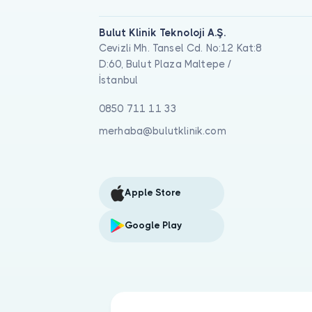
Bulut Klinik Teknoloji A.Ş.
Cevizli Mh. Tansel Cd. No:12 Kat:8
D:60, Bulut Plaza Maltepe /
İstanbul
0850 711 11 33
merhaba@bulutklinik.com
Apple Store
Google Play