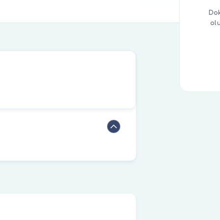
Dok
ol