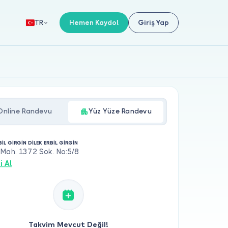
Hemen Kaydol
Giriş Yap
TR
Online Randevu
Yüz Yüze Randevu
BİL GİRGİN DİLEK ERBİL GİRGİN
 Mah. 1372 Sok. No:5/8
i Al
Takvim Mevcut Değil!