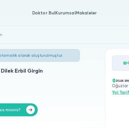
Doktor Bul
Kurumsal
Makaleler
in
 otomatik olarak oluşturulmuştur.
ilek Erbil Girgin
DİLEK ER
Oğuzlar
Yol Tarif
iz misiniz?