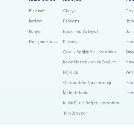
Biz Kimiz
Cildiye
Dokt
İletişim
Psikiyatri
Uzak
Kariyer
Beslenme Ve Diyet
Uzma
Danışma Kurulu
Psikoloji
Hast
Çocuk Sağlığı Ve Hastalıkları
Sıkç
Kadın Hastalıkları Ve Doğum
Maka
Nöroloji
Veri
Ortopedi Ve Travmatoloji
Hast
İç Hastalıkları
Hast
Kulak Burun Boğaz Hastalıkları
Tüm Branşlar