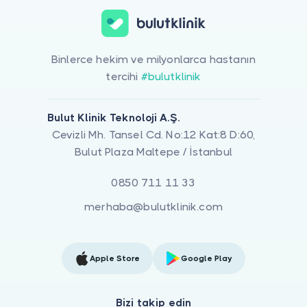
Binlerce hekim ve milyonlarca hastanın
tercihi
#bulutklinik
Bulut Klinik Teknoloji A.Ş.
Cevizli Mh. Tansel Cd. No:12 Kat:8 D:60,
Bulut Plaza Maltepe / İstanbul
0850 711 11 33
merhaba@bulutklinik.com
Apple Store
Google Play
Bizi takip edin