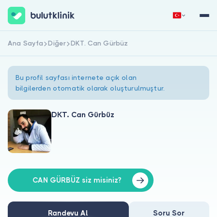
Ana Sayfa
Diğer
DKT. Can Gürbüz
Hemen Kaydol
Giriş Yap
Bu profil sayfası internete açık olan
bilgilerden otomatik olarak oluşturulmuştur.
DKT. Can Gürbüz
Hakkımızda
Hastalar için
Doktorlar için
CAN GÜRBÜZ siz misiniz?
Randevu Al
Soru Sor