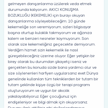
gelmeyen danışanlarıma üzülerek veda etmek
durumunda kalıyorum. AKICI KONUŞMA
BOZUKLUĞU (KEKEMELİK) için burayı okuyan
danışanlarıma söyleyebileceğim; 10 günde
kekemeliğe son veremiyorum, sizleri bilgisayar
başına oturtup kulaklık takmıyorum ve ağzınıza
kalem ve benzeri nesneler koymuyorum. Son
olarak size kekemeliğiniz geçecekte demiyorum.
Verdiğim hizmet sizin kekemelik ile nasıl
güreşebileceğiniz üzerine oluyor. Eğer yetişkin bir
birey olarak bu durumdan şikayetçi iseniz ve
gerçekten bu konuda sizde bana yardımcı olur ve
size söylenenleri harfiyen uygularsanız evet Dünya
genelinde kullanılan tüm tekniklerden bir tutam bir
tutam şeklinde kişiye özgü bir terapi programı
oluşturuyorum ve uygun bir akıcılık
yakalayabiliyoruz. Eğer çocuğunuz için
endişeleniyor ve bilgi almak için okuyorsanız.
Durumu fark ettiğiniz gibi değerlendirmeye