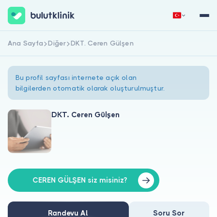
Ana Sayfa
Diğer
DKT. Ceren Gülşen
Hemen Kaydol
Giriş Yap
Bu profil sayfası internete açık olan
bilgilerden otomatik olarak oluşturulmuştur.
DKT. Ceren Gülşen
Hakkımızda
Hastalar için
Doktorlar için
CEREN GÜLŞEN siz misiniz?
Randevu Al
Soru Sor