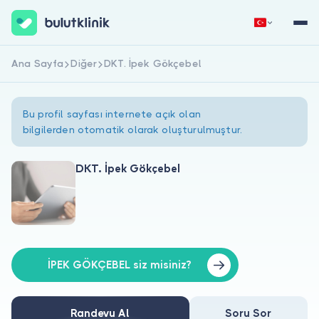
Ana Sayfa
Diğer
DKT. İpek Gökçebel
Hemen Kaydol
Giriş Yap
Bu profil sayfası internete açık olan
bilgilerden otomatik olarak oluşturulmuştur.
DKT. İpek Gökçebel
Hakkımızda
Hastalar için
Doktorlar için
İPEK GÖKÇEBEL siz misiniz?
Randevu Al
Soru Sor