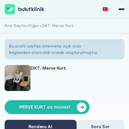
Ana Sayfa
Diğer
DKT. Merve Kurt
Hemen Kaydol
Giriş Yap
Bu profil sayfası internete açık olan
bilgilerden otomatik olarak oluşturulmuştur.
DKT. Merve Kurt
Hakkımızda
Hastalar için
Doktorlar için
MERVE KURT siz misiniz?
Randevu Al
Soru Sor