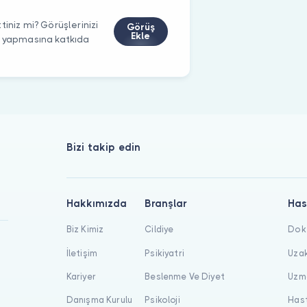
iniz mi? Görüşlerinizi
Görüş
Ekle
m yapmasına katkıda
Bizi takip edin
Hakkımızda
Branşlar
Has
Biz Kimiz
Cildiye
Dokt
İletişim
Psikiyatri
Uzak
Kariyer
Beslenme Ve Diyet
Uzma
Danışma Kurulu
Psikoloji
Hast