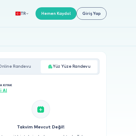
Hemen Kaydol
Giriş Yap
TR
Online Randevu
Yüz Yüze Randevu
NA KIYAK
i Al
Takvim Mevcut Değil!