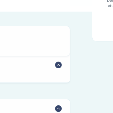
Dok
ol