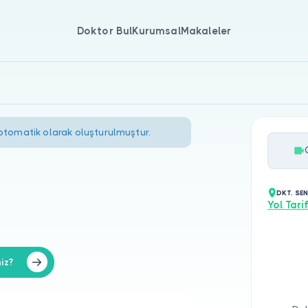
Doktor Bul
Kurumsal
Makaleler
 otomatik olarak oluşturulmuştur.
DKT. SE
Yol Tarif
iz?