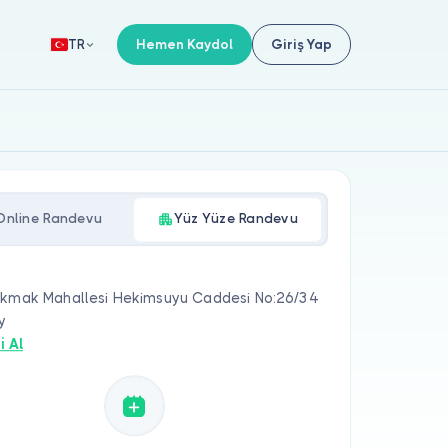
Hemen Kaydol
Giriş Yap
TR
Online Randevu
Yüz Yüze Randevu
akmak Mahallesi Hekimsuyu Caddesi No:26/34
y
i Al