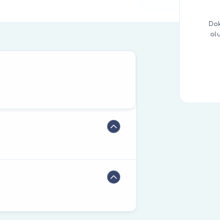
Dok
ol