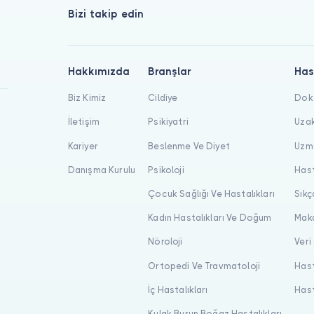
Bizi takip edin
Hakkımızda
Branşlar
Has
Biz Kimiz
Cildiye
Dokt
İletişim
Psikiyatri
Uzak
Kariyer
Beslenme Ve Diyet
Uzma
Danışma Kurulu
Psikoloji
Hast
Çocuk Sağlığı Ve Hastalıkları
Sıkç
Kadın Hastalıkları Ve Doğum
Maka
Nöroloji
Veri
Ortopedi Ve Travmatoloji
Hast
İç Hastalıkları
Hast
Kulak Burun Boğaz Hastalıkları