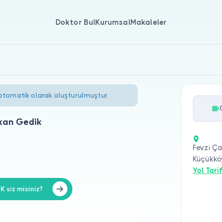
Doktor Bul
Kurumsal
Makaleler
 otomatik olarak oluşturulmuştur.
kan Gedik
Fevzi Ç
Küçükkö
Yol Tarif
siz misiniz?