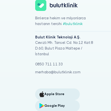
Binlerce hekim ve milyonlarca
hastanın tercihi
#bulutklinik
Bulut Klinik Teknoloji A.Ş.
Cevizli Mh. Tansel Cd. No:12 Kat:8
D:60, Bulut Plaza Maltepe /
İstanbul
0850 711 11 33
merhaba@bulutklinik.com
Apple Store
Google Play