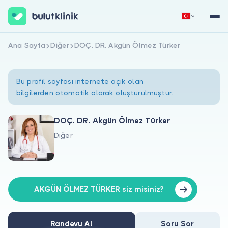
Ana Sayfa
Diğer
DOÇ. DR. Akgün Ölmez Türker
Hemen Kaydol
Giriş Yap
Bu profil sayfası internete açık olan
bilgilerden otomatik olarak oluşturulmuştur.
DOÇ. DR. Akgün Ölmez Türker
Diğer
Hakkımızda
Hastalar için
Doktorlar için
AKGÜN ÖLMEZ TÜRKER siz misiniz?
Randevu Al
Soru Sor