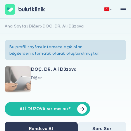
Ana Sayfa
Diğer
DOÇ. DR. Ali Düzova
Hemen Kaydol
Giriş Yap
Bu profil sayfası internete açık olan
bilgilerden otomatik olarak oluşturulmuştur.
DOÇ. DR. Ali Düzova
Diğer
Hakkımızda
Hastalar için
Doktorlar için
ALİ DÜZOVA siz misiniz?
Randevu Al
Soru Sor