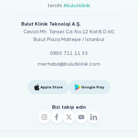
tercihi
#bulutklinik
Bulut Klinik Teknoloji A.Ş.
Cevizli Mh. Tansel Cd. No:12 Kat:8 D:60,
Bulut Plaza Maltepe / İstanbul
0850 711 11 33
merhaba@bulutklinik.com
Apple Store
Google Play
Bizi takip edin