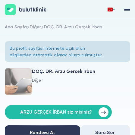
Ana Sayfa
Diğer
DOÇ. DR. Arzu Gerçek İrban
Hemen Kaydol
Giriş Yap
Bu profil sayfası internete açık olan
bilgilerden otomatik olarak oluşturulmuştur.
DOÇ. DR. Arzu Gerçek İrban
Diğer
Hakkımızda
Hastalar için
Doktorlar için
ARZU GERÇEK İRBAN siz misiniz?
Randevu Al
Soru Sor