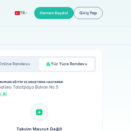
Hemen Kaydol
Giriş Yap
TR
Online Randevu
Yüz Yüze Randevu
NUMUNE EĞİTİM VE ARAŞTIRMA HASTANESİ
allesi Talatpaşa Bulvarı No:5
i Al
Takvim Mevcut Değil!