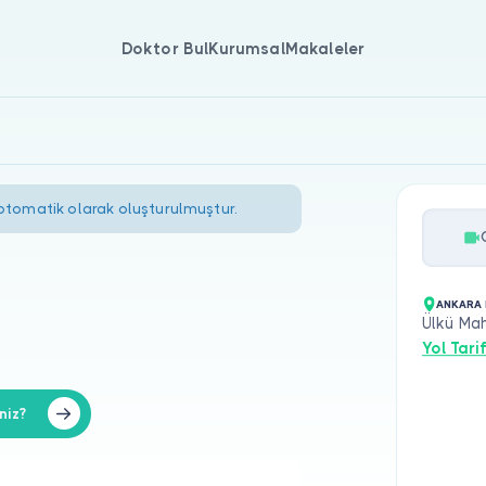
Doktor Bul
Kurumsal
Makaleler
 otomatik olarak oluşturulmuştur.
ANKARA 
Ülkü Mah
Yol Tarif
niz?