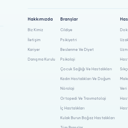
Hakkımızda
Branşlar
Has
Biz Kimiz
Cildiye
Dokt
İletişim
Psikiyatri
Uzak
Kariyer
Beslenme Ve Diyet
Uzma
Danışma Kurulu
Psikoloji
Hast
Çocuk Sağlığı Ve Hastalıkları
Sıkç
Kadın Hastalıkları Ve Doğum
Maka
Nöroloji
Veri
Ortopedi Ve Travmatoloji
Hast
İç Hastalıkları
Hast
Kulak Burun Boğaz Hastalıkları
Tüm Branşlar