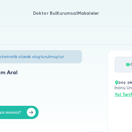
Doktor Bul
Kurumsal
Makaleler
 otomatik olarak oluşturulmuştur.
ım Aral
DOÇ. DR
İnönü Ün
Yol Tarif
iz misiniz?