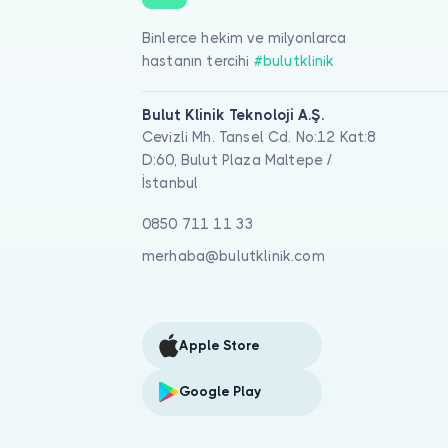
Binlerce hekim ve milyonlarca
hastanın tercihi
#bulutklinik
Bulut Klinik Teknoloji A.Ş.
Cevizli Mh. Tansel Cd. No:12 Kat:8
D:60, Bulut Plaza Maltepe /
İstanbul
0850 711 11 33
merhaba@bulutklinik.com
Apple Store
Google Play