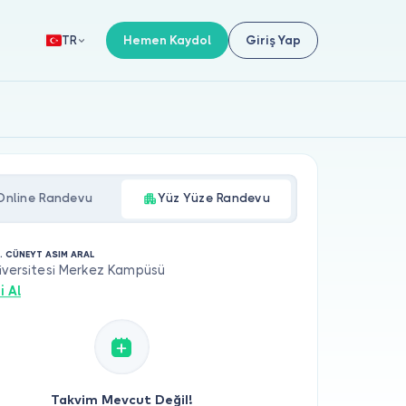
Hemen Kaydol
Giriş Yap
TR
Online Randevu
Yüz Yüze Randevu
. CÜNEYT ASIM ARAL
iversitesi Merkez Kampüsü
i Al
Takvim Mevcut Değil!